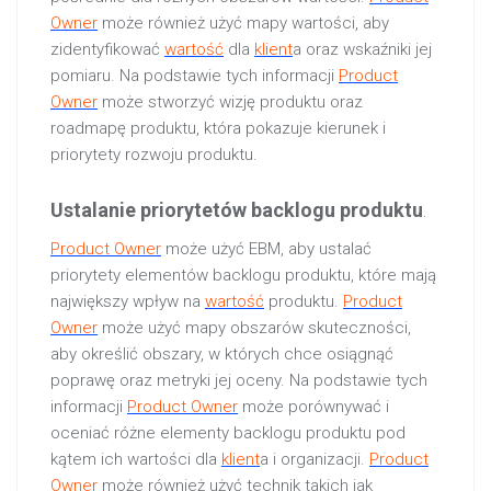
Owner
może również użyć mapy wartości, aby
zidentyfikować
wartość
dla
klient
a oraz wskaźniki jej
pomiaru. Na podstawie tych informacji
Product
Owner
może stworzyć wizję produktu oraz
roadmapę produktu, która pokazuje kierunek i
priorytety rozwoju produktu.
Ustalanie priorytetów backlogu produktu
.
Product Owner
może użyć EBM, aby ustalać
priorytety elementów backlogu produktu, które mają
największy wpływ na
wartość
produktu.
Product
Owner
może użyć mapy obszarów skuteczności,
aby określić obszary, w których chce osiągnąć
poprawę oraz metryki jej oceny. Na podstawie tych
informacji
Product Owner
może porównywać i
oceniać różne elementy backlogu produktu pod
kątem ich wartości dla
klient
a i organizacji.
Product
Owner
może również użyć technik takich jak