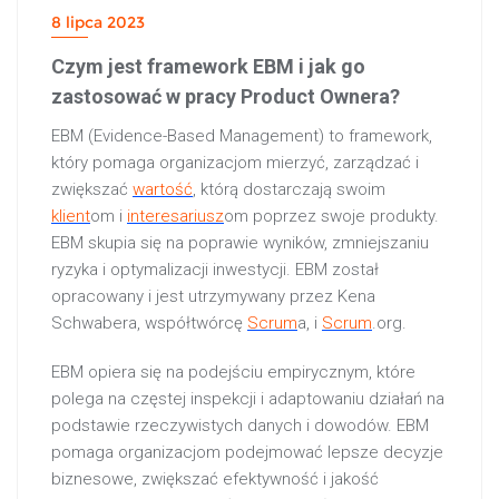
8 lipca 2023
Czym jest framework EBM i jak go
zastosować w pracy Product Ownera?
EBM (Evidence-Based Management) to framework,
który pomaga organizacjom mierzyć, zarządzać i
zwiększać
wartość
, którą dostarczają swoim
klient
om i
interesariusz
om poprzez swoje produkty.
EBM skupia się na poprawie wyników, zmniejszaniu
ryzyka i optymalizacji inwestycji. EBM został
opracowany i jest utrzymywany przez Kena
Schwabera, współtwórcę
Scrum
a, i
Scrum
.org.
EBM opiera się na podejściu empirycznym, które
polega na częstej inspekcji i adaptowaniu działań na
podstawie rzeczywistych danych i dowodów. EBM
pomaga organizacjom podejmować lepsze decyzje
biznesowe, zwiększać efektywność i jakość