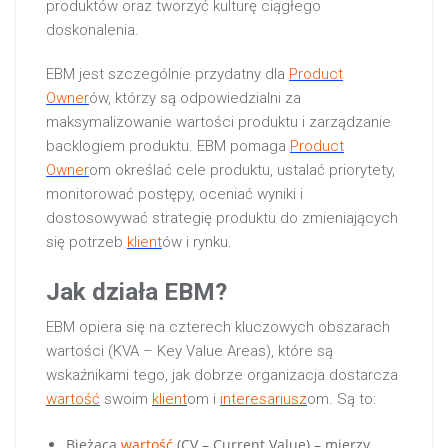
produktów oraz tworzyć kulturę ciągłego
doskonalenia.
EBM jest szczególnie przydatny dla
Product
Owner
ów, którzy są odpowiedzialni za
maksymalizowanie wartości produktu i zarządzanie
backlogiem produktu. EBM pomaga
Product
Owner
om określać cele produktu, ustalać priorytety,
monitorować postępy, oceniać wyniki i
dostosowywać strategię produktu do zmieniających
się potrzeb
klient
ów i rynku.
Jak działa EBM?
EBM opiera się na czterech kluczowych obszarach
wartości (KVA – Key Value Areas), które są
wskaźnikami tego, jak dobrze organizacja dostarcza
wartość
swoim
klient
om i
interesariusz
om. Są to:
Bieżąca
wartość
(CV – Current Value) – mierzy