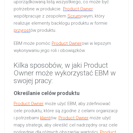
uporządkowaną listą wszystkiego, co może być
potrzebne w produkcie.
Product Owner
współpracuje z zespołem
Scrum
owym, który
realizuje elementy backlogu produktu w formie
przyrost
ów produktu.
EBM może pomóc
Product Owner
owi w lepszym
wykonywaniu jego roli i obowiązków.
Kilka sposobów, w jaki Product
Owner może wykorzystać EBM w
swojej pracy:
Określanie celów produktu
.
Product Owner
może użyć EBM, aby zdefiniować
cele produktu, które są zgodne z celami organizacji
i potrzebami
klient
ów.
Product Owner
może użyć
mapy strategii, aby określić cel nadrzędny oraz cele
pośrednie dla różnych obszarów wartości.
Product