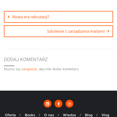
Nawigacja
wpisu
Nowa era rekrutacji?
Szkolenie z zarządzania mailami
DODAJ KOMENTARZ
Musisz się
zalogować
, aby móc dodać komentarz.
Oferta
Books
O nas
Wiedza
Blog
Vlog