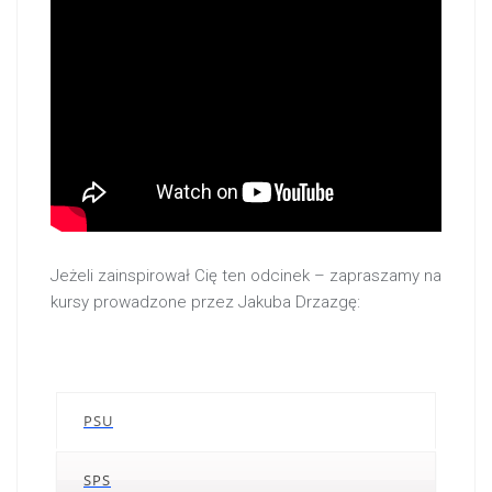
Jeżeli zainspirował Cię ten odcinek – zapraszamy na
kursy prowadzone przez Jakuba Drzazgę:
PSU
SPS