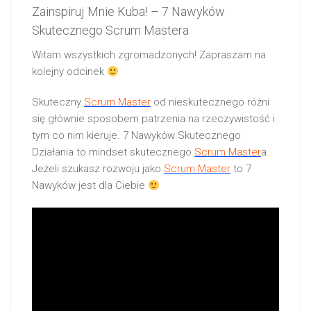
Zainspiruj Mnie Kuba! – 7 Nawyków
Skutecznego Scrum Mastera
Witam wszystkich zgromadzonych! Zapraszam na
kolejny odcinek
Skuteczny
Scrum Master
od nieskutecznego różni
się głównie sposobem patrzenia na rzeczywistość i
tym co nim kieruje. 7 Nawyków Skutecznego
Działania to mindset skutecznego
Scrum Master
a.
Jeżeli szukasz rozwoju jako
Scrum Master
to 7
Nawyków jest dla Ciebie