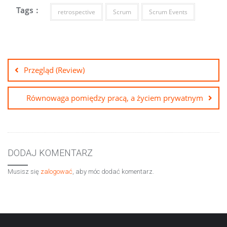
Tags :
retrospective
Scrum
Scrum Events
Nawigacja
wpisu
Przegląd (Review)
Równowaga pomiędzy pracą, a życiem prywatnym
DODAJ KOMENTARZ
Musisz się
zalogować
, aby móc dodać komentarz.