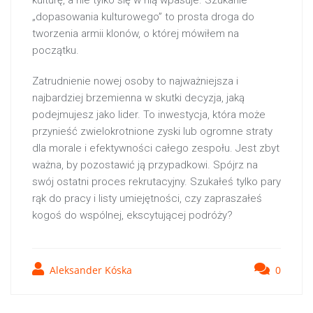
kulturę, a nie tylko się w nią wpasuje. Szukanie
„dopasowania kulturowego” to prosta droga do
tworzenia armii klonów, o której mówiłem na
początku.
Zatrudnienie nowej osoby to najważniejsza i
najbardziej brzemienna w skutki decyzja, jaką
podejmujesz jako lider. To inwestycja, która może
przynieść zwielokrotnione zyski lub ogromne straty
dla morale i efektywności całego zespołu. Jest zbyt
ważna, by pozostawić ją przypadkowi. Spójrz na
swój ostatni proces rekrutacyjny. Szukałeś tylko pary
rąk do pracy i listy umiejętności, czy zapraszałeś
kogoś do wspólnej, ekscytującej podróży?
Aleksander Kóska
0