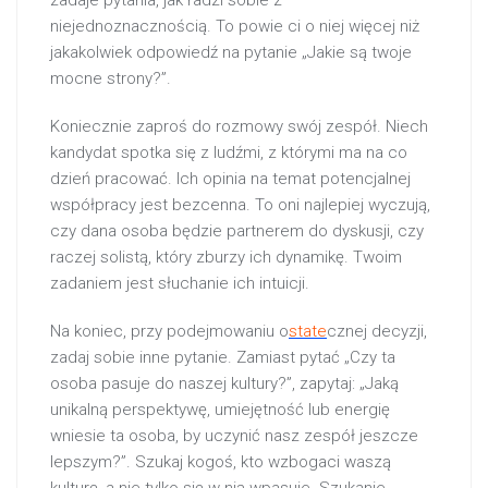
zadaje pytania, jak radzi sobie z
niejednoznacznością. To powie ci o niej więcej niż
jakakolwiek odpowiedź na pytanie „Jakie są twoje
mocne strony?”.
Koniecznie zaproś do rozmowy swój zespół. Niech
kandydat spotka się z ludźmi, z którymi ma na co
dzień pracować. Ich opinia na temat potencjalnej
współpracy jest bezcenna. To oni najlepiej wyczują,
czy dana osoba będzie partnerem do dyskusji, czy
raczej solistą, który zburzy ich dynamikę. Twoim
zadaniem jest słuchanie ich intuicji.
Na koniec, przy podejmowaniu o
state
cznej decyzji,
zadaj sobie inne pytanie. Zamiast pytać „Czy ta
osoba pasuje do naszej kultury?”, zapytaj: „Jaką
unikalną perspektywę, umiejętność lub energię
wniesie ta osoba, by uczynić nasz zespół jeszcze
lepszym?”. Szukaj kogoś, kto wzbogaci waszą