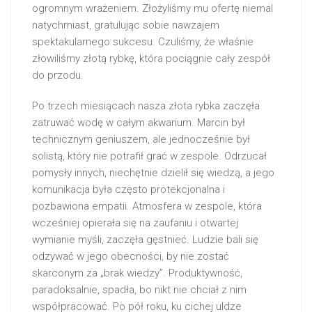
ogromnym wrażeniem. Złożyliśmy mu ofertę niemal
natychmiast, gratulując sobie nawzajem
spektakularnego sukcesu. Czuliśmy, że właśnie
złowiliśmy złotą rybkę, która pociągnie cały zespół
do przodu.
Po trzech miesiącach nasza złota rybka zaczęła
zatruwać wodę w całym akwarium. Marcin był
technicznym geniuszem, ale jednocześnie był
solistą, który nie potrafił grać w zespole. Odrzucał
pomysły innych, niechętnie dzielił się wiedzą, a jego
komunikacja była często protekcjonalna i
pozbawiona empatii. Atmosfera w zespole, która
wcześniej opierała się na zaufaniu i otwartej
wymianie myśli, zaczęła gęstnieć. Ludzie bali się
odzywać w jego obecności, by nie zostać
skarconym za „brak wiedzy”. Produktywność,
paradoksalnie, spadła, bo nikt nie chciał z nim
współpracować. Po pół roku, ku cichej uldze