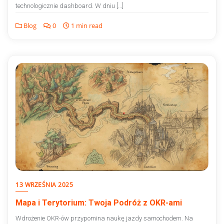
technologicznie dashboard. W dniu […]
Blog
0
1 min read
13 WRZEŚNIA 2025
Mapa i Terytorium: Twoja Podróż z OKR-ami
Wdrożenie OKR-ów przypomina naukę jazdy samochodem. Na