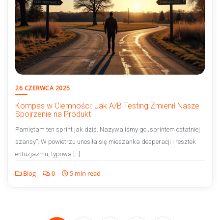
26 CZERWCA 2025
Kompas w Ciemności: Jak A/B Testing Zmienił Nasze
Spojrzenie na Produkt
Pamiętam ten sprint jak dziś. Nazywaliśmy go „sprintem ostatniej
szansy”. W powietrzu unosiła się mieszanka desperacji i resztek
entuzjazmu, typowa […]
Blog
0
5 min read
Nawigacja