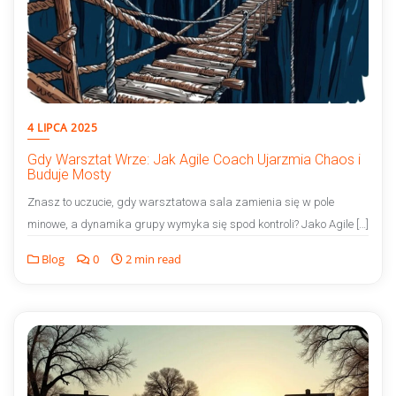
4 LIPCA 2025
Gdy Warsztat Wrze: Jak Agile Coach Ujarzmia Chaos i
Buduje Mosty
Znasz to uczucie, gdy warsztatowa sala zamienia się w pole
minowe, a dynamika grupy wymyka się spod kontroli? Jako Agile […]
Blog
0
2 min read