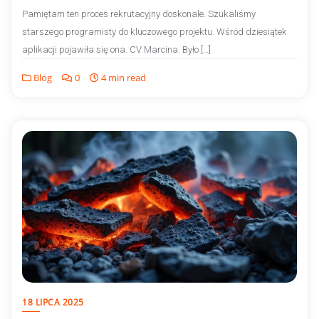
Pamiętam ten proces rekrutacyjny doskonale. Szukaliśmy
starszego programisty do kluczowego projektu. Wśród dziesiątek
aplikacji pojawiła się ona. CV Marcina. Było […]
Blog
0
4 min read
18 LIPCA 2025