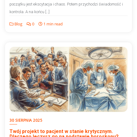
początku jest ekscytacja i chaos. Potem przychodzi świadomość i
kontrola. A na końcu […]
Blog
0
1 min read
30 SIERPNIA 2025
Twój projekt to pacjent w stanie krytycznym.
Dlaczego leczysz go na podstawie horoskopu?