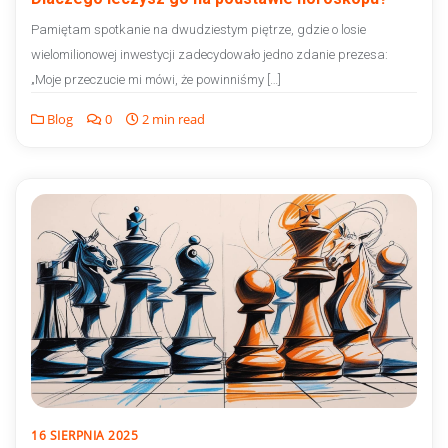
Pamiętam spotkanie na dwudziestym piętrze, gdzie o losie
wielomilionowej inwestycji zadecydowało jedno zdanie prezesa:
„Moje przeczucie mi mówi, że powinniśmy […]
Blog
0
2 min read
16 SIERPNIA 2025