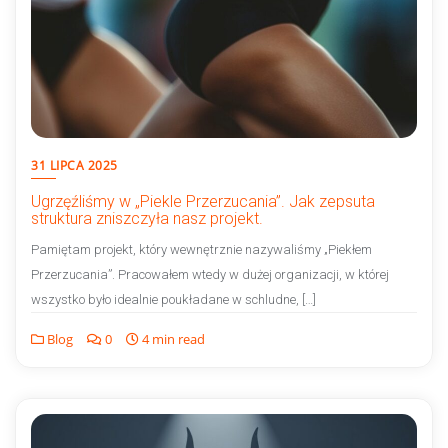
31 LIPCA 2025
Ugrzęźliśmy w „Piekle Przerzucania”. Jak zepsuta
struktura zniszczyła nasz projekt.
Pamiętam projekt, który wewnętrznie nazywaliśmy „Piekłem
Przerzucania”. Pracowałem wtedy w dużej organizacji, w której
wszystko było idealnie poukładane w schludne, […]
Blog
0
4 min read