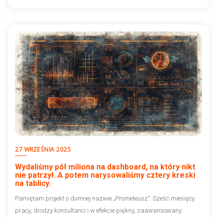
27 WRZEŚNIA 2025
Wydaliśmy pół miliona na dashboard, na który nikt
nie patrzył. A potem narysowaliśmy cztery kreski
na tablicy.
Pamiętam projekt o dumnej nazwie „Prometeusz”. Sześć miesięcy
pracy, drodzy konsultanci i w efekcie piękny, zaawansowany