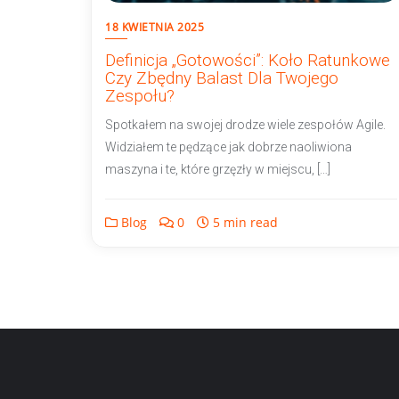
18 KWIETNIA 2025
Definicja „Gotowości”: Koło Ratunkowe
Czy Zbędny Balast Dla Twojego
Zespołu?
Spotkałem na swojej drodze wiele zespołów Agile.
Widziałem te pędzące jak dobrze naoliwiona
maszyna i te, które grzęzły w miejscu, […]
Blog
0
5 min read