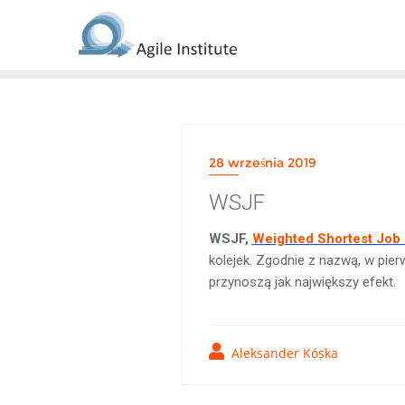
Skip
to
content
28 września 2019
WSJF
WSJF,
Weighted Shortest Job 
kolejek. Zgodnie z nazwą, w pier
przynoszą jak największy efekt.
Aleksander Kóska
Nawigacja