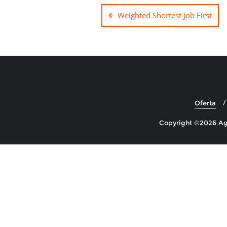
wpisu
Weighted Shortest Job First
Oferta
Copyright ©2026 Agil