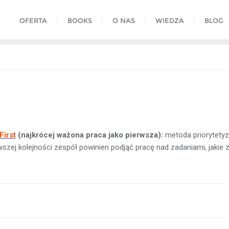
OFERTA
BOOKS
O NAS
WIEDZA
BLOG
First
(najkrócej ważona praca jako pierwsza):
metoda priorytetyz
wszej kolejności zespół powinien podjąć pracę nad zadaniami, jakie 