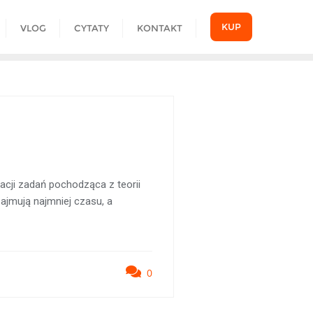
KUP
VLOG
CYTATY
KONTAKT
acji zadań pochodząca z teorii
zajmują najmniej czasu, a
0