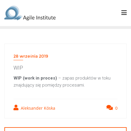
Skip
to
content
28 września 2019
WIP
WIP (work in proces)
– zapas produktów w toku
znajdujący się pomiędzy procesami.
Aleksander Kóska
0
Nawigacja
wpisu