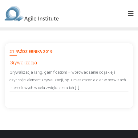
Skip
to
content
21 PAŹDZIERNIKA 2019
Grywalizacja
Grywalizacja (ang. gamification) – wprowadzanie do jakiejś
czynności elementu rywalizacji, np. umieszczanie gier w serwisach
internetowych w celu zwiększenia ich […]